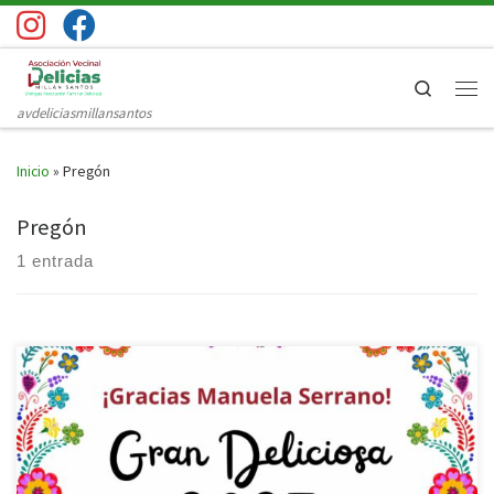
Saltar al contenido
Search
Men
avdeliciasmillansantos
Inicio
»
Pregón
Pregón
1 entrada
Este año, nuestras fiestas comenzaron con una voz que es memoria,
lucha y cultura: Manuela Serrano, maestra, escritora, vecina
incansable y testigo de medio siglo de historia en nuestras calles.