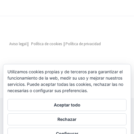
Aviso legal
|
Política de cookies
|
Política de privacidad
Utilizamos cookies propias y de terceros para garantizar el
funcionamiento de la web, medir su uso y mejorar nuestros
servicios. Puede aceptar todas las cookies, rechazar las no
necesarias o configurar sus preferencias.
Aceptar todo
© 2026
Asociación Vecinal Delicias Millán Santos
– Todos los
derechos reservados
Rechazar
Funciona con
WP
– Diseñado con el
Tema Customizr
Configurar