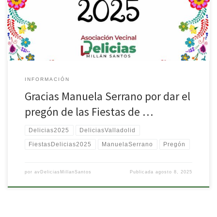
Desde las aulas de los Institutos Delicias y Arca Real hasta las
asambleas vecinales, Manuela ha enseñado con palabras, con
ejemplo […]
INFORMACIÓN
Gracias Manuela Serrano por dar el
pregón de las Fiestas de …
Delicias2025
DeliciasValladolid
FiestasDelicias2025
ManuelaSerrano
Pregón
por
avDeliciasMillanSantos
Publicada
agosto 8, 2025