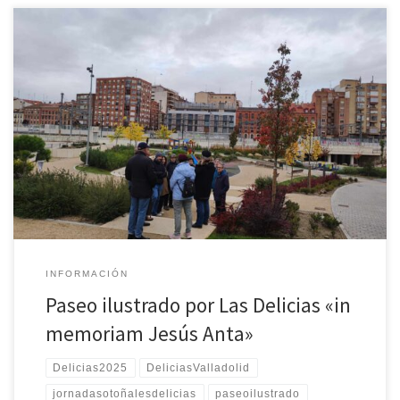
Dentro de las Jornadas Otoñales 2025, el sábado 15 hemos tenido un
Paseo ilustrado por el barrio con Paco. En él hemos viajado al
pasado sin salir de nuestras calles. 12 vecinas y vecinos hemos
recorrido los orígenes del barrio, desde la zona de la vía y el Portillo
de […]
INFORMACIÓN
Paseo ilustrado por Las Delicias «in
memoriam Jesús Anta»
Delicias2025
DeliciasValladolid
jornadasotoñalesdelicias
paseoilustrado