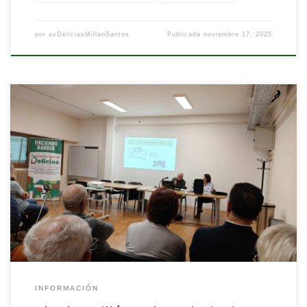
por
avDeliciasMillanSantos
Publicada
noviembre 17, 2025
El pasado martes 11 de noviembre, en el marco de las Jornadas
Otoñales 2025 de la Asociación Vecinal Delicias Millán Santos,
coincidiendo con el aniversario de nacimiento de Millán, celebramos
la charla “Millán y el asociacionismo vecinal: la creación de la AFD,
año 1972”. Fue un momento especial para recordar a quien dejó […]
INFORMACIÓN