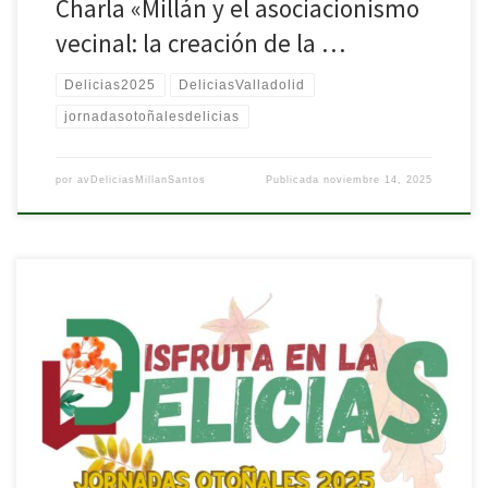
Charla «Millán y el asociacionismo
vecinal: la creación de la …
Delicias2025
DeliciasValladolid
jornadasotoñalesdelicias
por
avDeliciasMillanSantos
Publicada
noviembre 14, 2025
¡Disfruta en las Delicias este otoño! Te invitamos a participar en las
Jornadas Otoñales 2025, con unas semanas llena de actividades
culturales y de encuentro para vecinos y vecinas.
Exposición
fotográfica “Más de 50 años de lucha vecinal en las Delicias”
Del 10
al 19 de noviembre
Centro Cívico […]