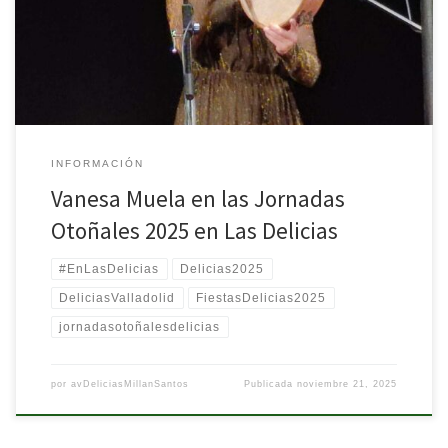
apasionada divulgadora de la música tradicional española. Vanesa
tiene una especial vinculación con el barrio, ya que pasó su infancia
hasta los cinco […]
INFORMACIÓN
Vanesa Muela en las Jornadas
Otoñales 2025 en Las Delicias
#EnLasDelicias
Delicias2025
DeliciasValladolid
FiestasDelicias2025
jornadasotoñalesdelicias
por
avDeliciasMillanSantos
Publicada
noviembre 21, 2025