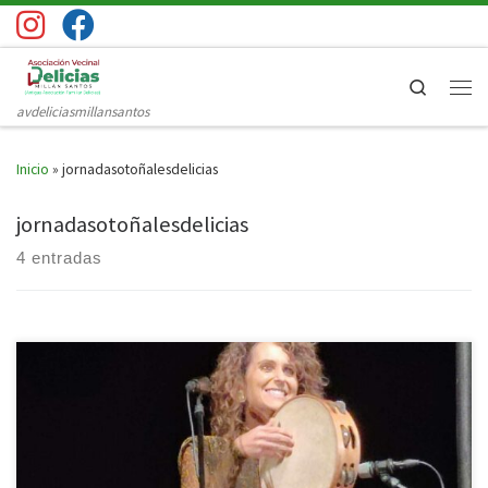
Saltar al contenido
Search
Men
avdeliciasmillansantos
Inicio
»
jornadasotoñalesdelicias
jornadasotoñalesdelicias
4 entradas
El pasado miércoles 19 de noviembre disfrutamos del concierto de
cierre de las Jornadas Otoñales 2025. Tuvimos el honor de disfrutar de
la actuación de Vanesa Muela, cantante, multiinstrumentista y