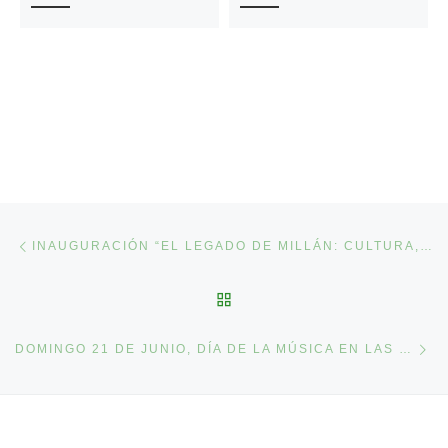
Navegación de entradas
Entrada anterior
INAUGURACIÓN “EL LEGADO DE MILLÁN: CULTURA, MUJER Y BARRIO”
VOLVER A LA LISTA DE 
En
DOMINGO 21 DE JUNIO, DÍA DE LA MÚSICA EN LAS DELICIAS Y MESA INFORMATIVA