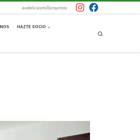
avdeliciasmillansantos
RNOS
HAZTE SOCIO
Search