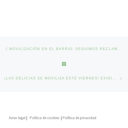
Navegación de entradas
Entrada anterior
MOVILIZACIÓN EN EL BARRIO: SEGUIMOS RECLAMANDO LA REAPERTURA DEL CENTRO DE ESPECIALIDADES Y UN NUEVO CENTRO DE SALUD
VOLVER A LA LISTA DE 
En
¡LAS DELICIAS SE MOVILIZA ESTE VIERNES! EXIGIMOS SANIDAD PÚBLICA DIGNA YA
Aviso legal
|
Política de cookies
|
Política de privacidad