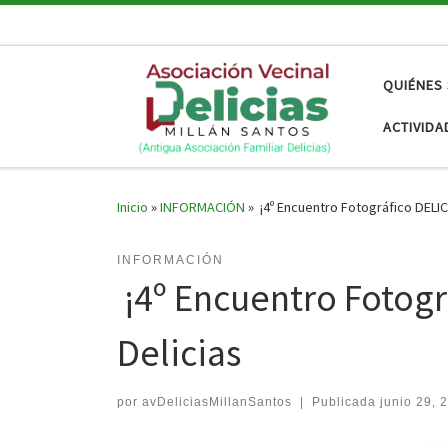
Saltar al contenido
QUIÉNES
ACTIVIDA
Inicio
»
INFORMACIÓN
»
¡4º Encuentro Fotográfico DELICI
INFORMACIÓN
¡4º Encuentro Fotográ
Delicias
por
avDeliciasMillanSantos
|
Publicada
junio 29, 