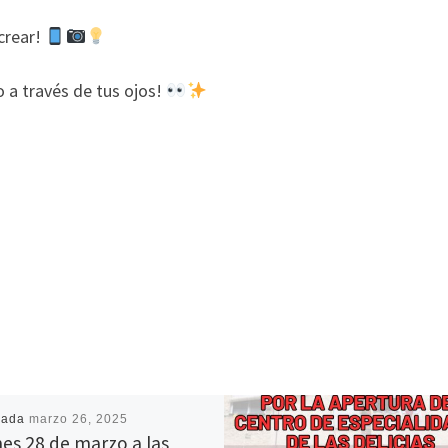
crear!
o a través de tus ojos!
cada
marzo 26, 2025
nes 28 de marzo a las