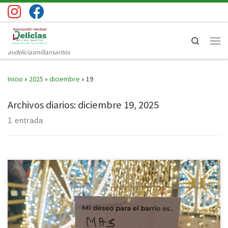
Saltar al contenido
Search
Men
avdeliciasmillansantos
Inicio
»
2025
»
diciembre
»
19
Archivos diarios:
diciembre 19, 2025
1 entrada
El pasado viernes 12 de diciembre, centenares de vecinos y vecinas del
barrio de Las Delicias se sumaron a una emotiva iniciativa de nuestra
Asociación: escribir en tarjetas sus deseos para el barrio y colgarlas en