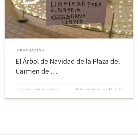
la barandilla que rodea el Árbol de la Plaza del Carmen. Entre los
mensajes […]
INFORMACIÓN
El Árbol de Navidad de la Plaza del
Carmen de …
por
avDeliciasMillanSantos
Publicada
diciembre 19, 2025