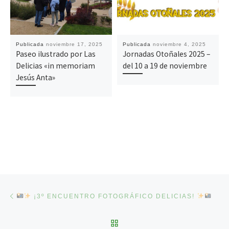
Publicada
noviembre 17, 2025
Publicada
noviembre 4, 2025
Paseo ilustrado por Las
Jornadas Otoñales 2025 –
Delicias «in memoriam
del 10 a 19 de noviembre
Jesús Anta»
Navegación de entradas
Entrada anterior
¡3º ENCUENTRO FOTOGRÁFICO DELICIAS!
VOLVER A LA LISTA DE 