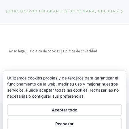
En
¡GRACIAS POR UN GRAN FIN DE SEMANA, DELICIAS!
Aviso legal
|
Política de cookies
|
Política de privacidad
Utilizamos cookies propias y de terceros para garantizar el
funcionamiento de la web, medir su uso y mejorar nuestros
servicios. Puede aceptar todas las cookies, rechazar las no
necesarias o configurar sus preferencias.
Aceptar todo
© 2026
Asociación Vecinal Delicias Millán Santos
– Todos los
derechos reservados
Rechazar
Funciona con
WP
– Diseñado con el
Tema Customizr